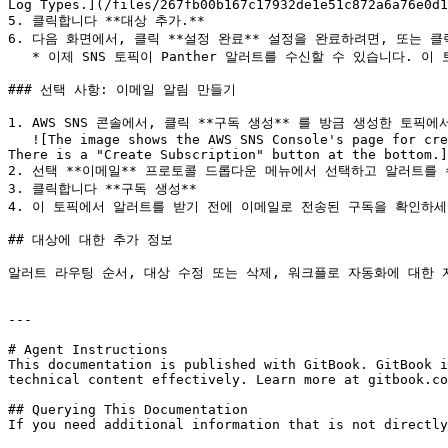
Log Types.](/files/267fb00b167c17932de1e51c872a6a76e0d1
5. 클릭합니다 **대상 추가.**

6. 다음 화면에서, 클릭 **설정 완료** 설정을 완료하려면, 또는 
   * 이제 SNS 토픽이 Panther 알러트를 수신할 수 있습니다. 이 토픽으로 이메일 알림을 설정하려는 경우 아래를 계속 진행하세요.

### 선택 사항: 이메일 알림 만들기

1. AWS SNS 콘솔에서, 클릭 **구독 생성** 를 방금 생성한 토픽에
   ![The image shows the AWS SNS Console's page for creating a subscription. The Details section is expanded to show fields for Topic ARN, Protocol, and Endpoint. 
There is a "Create Subscription" button at the bottom.]
2. 선택 **이메일** 프로토콜 드롭다운 메뉴에서 선택하고 알러트를 
3. 클릭합니다 **구독 생성**

4. 이 토픽에서 알러트를 받기 전에 이메일로 전송된 구독을 확인하세요
## 대상에 대한 추가 정보

알러트 라우팅 순서, 대상 수정 또는 삭제, 워크플로 자동화에 대한 자세한 내용
---

# Agent Instructions

This documentation is published with GitBook. GitBook i
technical content effectively. Learn more at gitbook.co
## Querying This Documentation

If you need additional information that is not directly