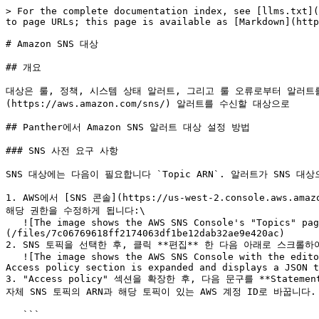
> For the complete documentation index, see [llms.txt](
to page URLs; this page is available as [Markdown](http
# Amazon SNS 대상

## 개요

대상은 룰, 정책, 시스템 상태 알러트, 그리고 룰 오류로부터 알러트를 받는 
(https://aws.amazon.com/sns/) 알러트를 수신할 대상으로

## Panther에서 Amazon SNS 알러트 대상 설정 방법

### SNS 사전 요구 사항

SNS 대상에는 다음이 필요합니다 `Topic ARN`. 알러트가 SNS 대
1. AWS에서 [SNS 콘솔](https://us-west-2.console.aw
해당 권한을 수정하게 됩니다:\

   ![The image shows the AWS SNS Console's "Topics" page, which lists your topics. In the list there is a topic named "ExampleTopic."]
(/files/7c06769618ff2174063df1be12dab32ae9e420ac)

2. SNS 토픽을 선택한 후, 클릭 **편집** 한 다음 아래로 스크롤하여 "
   ![The image shows the AWS SNS Console with the editor open for the topic called "ExampleTopic." There are sections for Details, Encryption, and Access policy. The 
Access policy section is expanded and displays a JSON t
3. "Access policy" 섹션을 확장한 후, 다음 문구를 **Statem
자체 SNS 토픽의 ARN과 해당 토픽이 있는 AWS 계정 ID로 바꿉니다.

   ```
