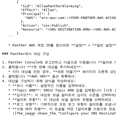
       {

         "Sid": "AllowPantherAlarming",

         "Effect": "Allow",

         "Principal": {

           "AWS": "arn:aws:iam::<YOUR-PANTHER-AWS-ACCOUNT-ID>:root"

         },

         "Action": "sns:Publish",

         "Resource": "<SNS-DESTINATION-ARN>:<SNS-AWS-ACCOUNT-ID>:<YOUR-TOPIC-NAME>"

       }

   ```

   * Panther AWS 계정 ID를 찾으려면 **설정** > **일반 설정** > **기본 정보 및 기본 설정** Panther Console에서. 다음 위치에 있습니다 **인프라** 섹션:<br>

### Panther에서 대상 구성

1. Panther Console에 로그인하고 다음으로 이동합니다 **알러트 대
2. 클릭합니다 **+첫 번째 대상을 추가하세요**.

   * 이미 대상을 만든 경우, **새로 만들기** 페이지의 오른쪽 상단에서 클릭하여 새 대상을 추가하세요.

3. 클릭합니다 **AWS SNS** 옵션 목록에서.

4. 대상을 구성하기 위해 양식을 작성하세요:

   * **표시 이름**: 설명적인 이름을 입력하세요.

   * **Topic ARN**: SNS의 Topic ARN 값을 입력합니다 [사전 요구 사항](#sns-prerequisites) 섹션.

   * **심각도**: 이 대상로 보낼 알러트의 심각도 수준을 선택하세요.

   * **알러트 유형**: 이 대상로 보낼 알러트 유형을 선택하세요.

   * **로그 유형**: 기본적으로 모든 로그 유형의 알러트를 보냅니다. 특정 로그 유형의 알러트만 보내려면 여기에 로그 유형을 지정하세요.

   * **수동 배차 허용**: 이 토글을 켜면 [알러트를 수동으로 전송](https://docs.panther.com/alerts#manual-alert-dispatch) 할 수 있습니다.\

     ![The image shows the "Configure your SNS Destination" page in the Panther Console. It contains fields for Display Name, Topic ARN, Severity, Alert Types, and 