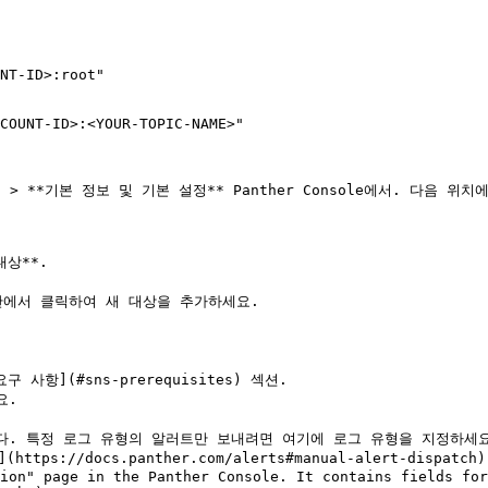
상**.
