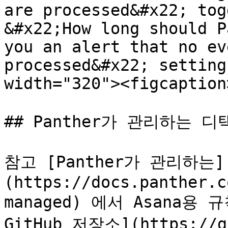
are processed&#x22; tog
&#x22;How long should P
you an alert that no ev
processed&#x22; setting
width="320"><figcaption
## Panther가 관리하는 디택
참고 [Panther가 관리하는]
(https://docs.panther.c
managed) 에서 Asana용 규칙
GitHub 저장소](https://gi