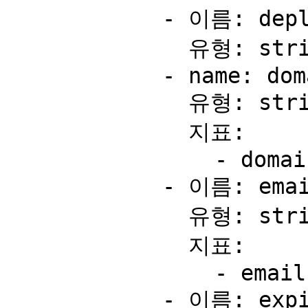
            - 이름: deploymentId

              유형: string

            - name: domain

              유형: string

              지표:

                - domain

            - 이름: email

              유형: string

              지표:

                - email

            - 이름: expiresAt
