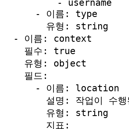
          - username

      - 이름: type

        유형: string

  - 이름: context

    필수: true

    유형: object

    필드:

      - 이름: location

        설명: 작업이 수행된 IP 주소

        유형: string

        지표:
