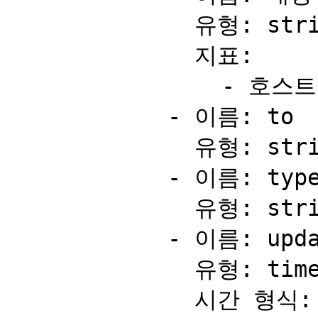
              유형: string

              지표:

                - 호스트 이름

            - 이름: to

              유형: string

            - 이름: type

              유형: string

            - 이름: updatedAt

              유형: timestamp

              시간 형식:
