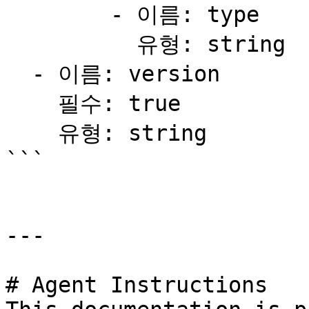
        - 이름: type

          유형: string

  - 이름: version

    필수: true

    유형: string

```

---

# Agent Instructions
