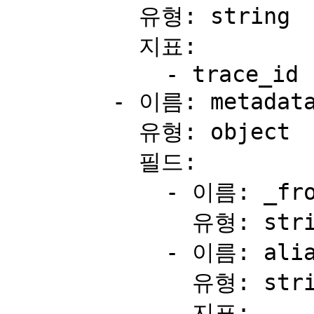
          유형: string

          지표:

            - trace_id

        - 이름: metadata

          유형: object

          필드:

            - 이름: _from

              유형: string

            - 이름: alias

              유형: string

              지표:
