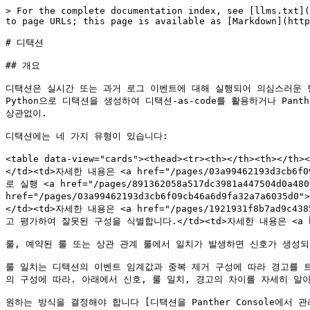
> For the complete documentation index, see [llms.txt](https://docs.panther.com/llms.txt). Markdown versions of documentation pages are available by appending `.md` to page URLs; this page is available as [Markdown](https://docs.panther.com/ko/detections.md).

# 디택션

## 개요

디택션은 실시간 또는 과거 로그 이벤트에 대해 실행되어 의심스러운 행동을 식별하고 생성하는 로직의 세그먼트입니다 [신호](/ko/detections/signals.md), 필요에 따라 [경고](/ko/alerts.md). 팀은 Python으로 디택션을 생성하여 디택션-as-code를 활용하거나 Panther의 [간단한 디택션](#simple-detections) 기능을 사용해 디택션 생성과 관리를 협업할 수 있습니다. 기술적 전문성이 어느 수준이든 상관없이.

디택션에는 네 가지 유형이 있습니다:

<table data-view="cards"><thead><tr><th></th><th></th><th></th></tr></thead><tbody><tr><td><strong>룰</strong></td><td>보안 로그에서 의심스러운 활동을 실시간으로 탐지합니다.</td><td>자세한 내용은 <a href="/pages/03a99462193d3cb6f09cb46a6d9fa32a7a6035d0">룰 및 예약된 룰</a>.</td></tr><tr><td><strong>예약된 룰</strong></td><td>다음의 결과를 대상으로 실행 <a href="/pages/891362058a517dc3981a447504d0a48065c3797d">예약된 검색</a> 데이터 레이크에서.</td><td>자세한 내용은 <a href="/pages/03a99462193d3cb6f09cb46a6d9fa32a7a6035d0">룰 및 예약된 룰</a>.</td></tr><tr><td><strong>상관 관계 룰</strong></td><td>이벤트 그룹이나 시퀀스가 발생했는지 탐지합니다.</td><td>자세한 내용은 <a href="/pages/1921931f8b7ad9c4385fc0004749bf5ba1c40f67">상관 관계 룰</a>.</td></tr><tr><td><strong>정책</strong></td><td>클라우드 인프라 구성을 스캔하고 평가하여 잘못된 구성을 식별합니다.</td><td>자세한 내용은 <a href="/pages/19e5ef0205d0e0e0b546c24f7a6d3ff2a1918456">정책</a>.</td></tr></tbody></table>

룰, 예약된 룰 또는 상관 관계 룰에서 일치가 발생하면 신호가 생성되며, 경고가 활성화되어 있으면 룰 일치도 생성됩니다. 정책은 각 일치마다 규정 준수 실패를 생성합니다.

룰 일치는 디택션의 이벤트 임계값과 중복 제거 구성에 따라 경고를 트리거할 수 있습니다. 경고는 이후 [대상으로 라우팅됩니다](/ko/alerts/destinations.md#alert-routing-scenarios) 디택션과 대상의 구성에 따라. 아래에서 신호, 룰 일치, 경고의 차이를 자세히 알아보세요 [아래에서 신호, 룰 일치, 경고의 차이를 확인하세요](#signals-vs.-rule-matches-vs.-alerts).

원하는 방식을 결정해야 합니다 [디택션을 Panther Console에서 관리할지, 아니면 CLI 워크플로를 사용할지](#choose-a-detection-management-workflow). 그러면 시작할 수 있습니다 [Panther가 관리하는 디택션을 활성화하거나 직접 작성하는 것으로](#enable-or-write-detections).

## 디택션 시작하기

### 디택션 관리 워크플로를 선택하세요

{% hint style="info" %}
다음이 있다면 [Panther GitHub App을 설치한](/ko/panther/detections-repo/github-app.md), CLI 워크플로와 충돌 없이 Panther Console을 함께 사용할 수 있습니다. 지원되는 디택션 유형에 대한 Console 편집은 Panther에 직접 저장하는 대신 리포지토리에서 풀 요청을 엽니다. 다음을 참조하세요: [Panther Console에서 GitHub 풀 요청 만들기](/ko/panther/overview.md#creating-a-github-pull-request-from-the-panther-console).
{% endhint %}

다음 방법 중 하나로 Panther 디택션을 생성하고 관리할 수 있습니다:

* **Panther 콘솔**
  * Console에서 다음을 사용하여 직접 디택션을 구성하세요: [간단한 디택션 빌더](/ko/detections/rules/simple-detection-builder.md), 또는 [Python으로 작성](/ko/detections/rules/python.md).
  * 활성화 [Panther가 관리하는 Python 디택션](/ko/detections/panther-managed.md) (개별적으로, 또는 [디택션 팩](/ko/detections/panther-managed/packs.md)) 빠르게 시작할 수 있으며, 추가 구성이 필요 없습니다.
* [**Panther CLI 워크플로**](/ko/panther/detections-repo/pat.md)
  * 디택션을 로컬에서 다음 중 하나로 작성하세요: [간단한 디택션](/ko/detections/rules/writing-simple-detections.md) 또는 [Python 디택션](/ko/detections/rules/python.md).
  * 우리의 Continuous Integration 및 Continuous Deployment 워크플로를 사용하여 Panther 디택션을 관리하는 방법을 자세히 알아보세요.  [CI/CD 가이드](/ko/panther/detections-repo/ci-cd/deployment-workflows/circle-ci.md).
  * CLI 워크플로에는 다음 사용이 포함됩니다: [Panther Analysis Tool (PAT)](/ko/panther/detections-repo/pat.md), 소스 코드에서 Panther 디택션을 테스트, 패키징 및 배포하기 위한 오픈 소스 유틸리티입니다.

#### CI/CD 워크플로로 마이그레이션

빠르게 시작하려면 다음을 활성화할 수 있습니다 [Panther에서 관리하는 디택션 팩](#detection-packs) Panther Console에서 시작한 다음 나중에 CI/CD