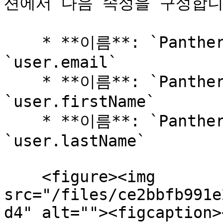
션에서 다음 속성을 구성합니다
    * **이름**: `PantherEmail`, **값**: 
`user.email`

    * **이름**: `PantherFirstName`, **값**: 
`user.firstName`

    * **이름**: `PantherLastName`, **값**: 
`user.lastName`

    <figure><img 
src="/files/ce2bbfb991e
d4" alt=""><figcaption>