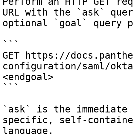
Perform an HTTP GET req
URL with the `ask` quer
optional `goal` query p
```

GET https://docs.panthe
configuration/saml/okta
<endgoal>

```

`ask` is the immediate 
specific, self-containe
language.
