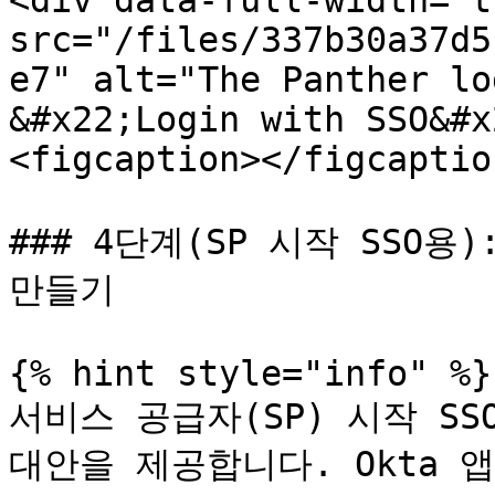
<div data-full-width="t
src="/files/337b30a37d5
e7" alt="The Panther lo
&#x22;Login with SSO&#x
<figcaption></figcaptio
### 4단계(SP 시작 SSO용):
만들기

{% hint style="info" %}

서비스 공급자(SP) 시작 SSO
대안을 제공합니다. Okta 앱